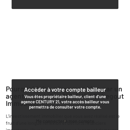
Pourquoi faire gérer mon bien par un
Accéder à votre compte bailleur
agent immobilier
CENTURY 21 Legout
Vous êtes propriétaire bailleur, client d’une
Immobilier
agence CENTURY 21, votre accès bailleur vous
?
permettra de consulter votre compte.
L'investissement immobilier que vous avez réalisé est le
Me connecter à mon compte
fruit d'une longue réflexion et d'efforts financiers
importants. Vous le savez, gérer un logement demeure