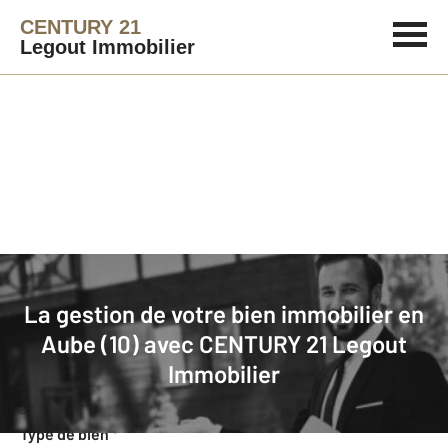
CENTURY 21
Legout Immobilier
Agence immobilière
Mettre en gestion
La gestion de votre bien immobilier en
Demande d'informations pour la
Aube (10) avec
CENTURY 21 Legout
gestion de votre bien
Immobilier
Concernant votre bien
Type de bien
*