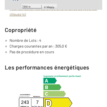
Barèmes d'honoraires de l'agence
500 m
©
Mappy
Pour consulter les barèmes d'honoraires de l'agence,
cliquez ici
Copropriété
Nombre de Lots : 4
Charges courantes par an : 305,0 €
Pas de procédure en cours
Les performances énergétiques
logement extrêmement performant
consommation
(énergie primaire)
émissions
243
7
2
2
kWh/m
.an
kg CO
/m
.an