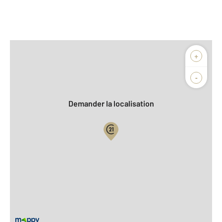
Afficher sur la carte :
+
Agence
Biens vendus
-
Demander la localisation
Vue globale
2
Surface totale : 88 m
À savoir
Taxe foncière : 776 €