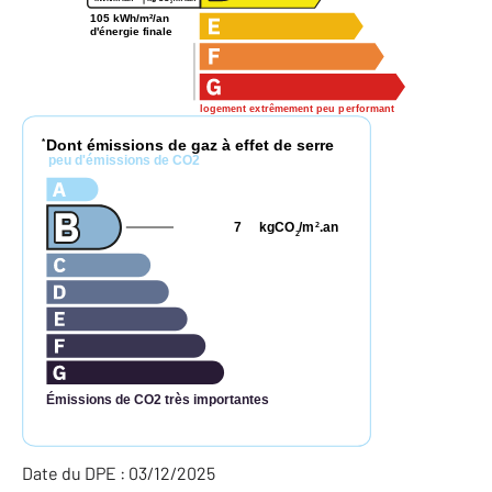
2
105 kWh/m²/an
d'énergie finale
logement extrêmement peu performant
Dont émissions de gaz à effet de serre
*
peu d'émissions de CO2
7
kgCO
/m
.an
2
2
Émissions de CO2 très importantes
Date du DPE : 03/12/2025