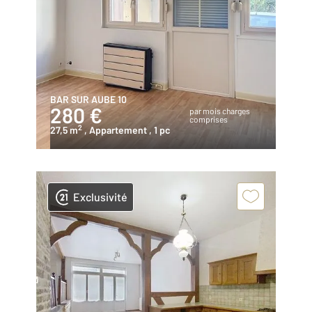
BAR SUR AUBE 10
280 €
par mois charges
comprises
2
27,5 m
, Appartement
, 1 pc
Exclusivité