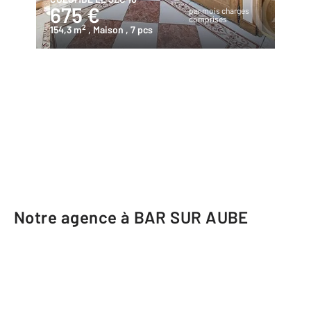
675 €
par mois charges
comprises
2
154,3 m
, Maison
, 7 pcs
Notre agence à BAR SUR AUBE