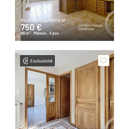
VILLE SOUS LA FERTE 10
750 €
par mois charges
comprises
2
99 m
, Maison
, 4 pcs
Exclusivité
COLOMBE LE SEC 10