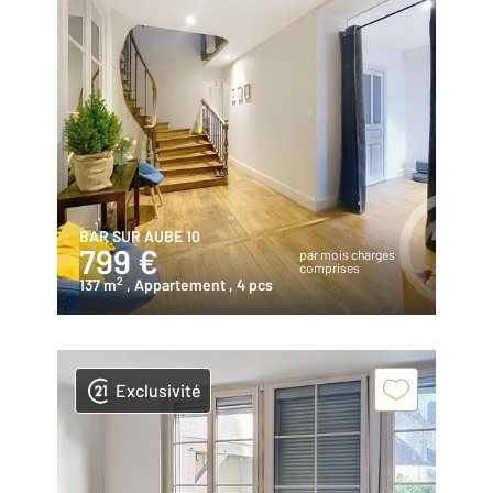
BAR SUR AUBE 10
799 €
par mois charges
comprises
2
137 m
, Appartement
, 4 pcs
Exclusivité