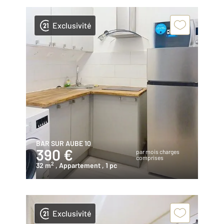
Exclusivité
BAR SUR AUBE 10
390 €
par mois charges
comprises
2
32 m
, Appartement
, 1 pc
Exclusivité