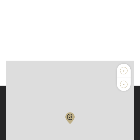
+
-
Parlons de vous, parlons biens
Votre compte :